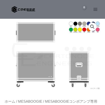
内
容
を
MESA/BOOGIE
ス
EXPRESS
キ
5:50
ッ
PLUS
コ
プ
ン
ボ
ア
ン
プ
専
用
ケ
ー
ス
個
ホーム
/
MESABOOGIE
/
MESABOOGIEコンボアンプ専用