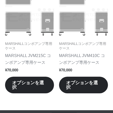
ま
ま
商
商
す。
す
品
品
オ
オ
に
に
プ
プ
は
は
シ
シ
複
複
ョ
ョ
数
数
MARSHALLコンボアンプ専用
MARSHALLコンボアンプ専用
ン
ン
の
の
ケース
ケース
は
は
バ
バ
MARSHALL JVM215C コ
MARSHALL JVM410C コ
商
商
リ
リ
ンボアンプ専用ケース
ンボアンプ専用ケース
品
品
エ
エ
¥
70,000
¥
70,000
ペ
ペ
ー
ー
ー
ー
シ
シ
オプションを選
オプションを選
ジ
ジ
択
択
ョ
ョ
か
か
ン
ン
ら
ら
が
が
選
選
あ
あ