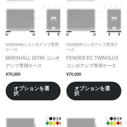
商
商
品
品
に
に
は
は
複
複
数
数
MARSHALLコンボアンプ専用
FENDERコンボアンプ専用ケ
の
の
ケース
ース
バ
バ
MARSHALL 1974X コンボ
FENDER EC TWINOLUX
リ
リ
アンプ専用ケース
コンボアンプ専用ケース
エ
エ
¥
70,000
¥
70,000
ー
ー
シ
シ
オプションを選
オプションを選
択
択
ョ
ョ
ン
ン
が
が
あ
あ
こ
こ
り
り
の
の