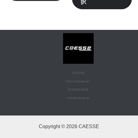
選
選
択
が
が
択
択
あ
あ
で
で
り
り
き
き
ま
ま
ま
ま
す。
す
す
す
オ
オ
プ
プ
シ
シ
ョ
ョ
CAESSE
ン
ン
https://caesse.jp/
は
は
03-6300-9039
商
商
info@caesse.jp
品
品
ペ
ペ
ー
ー
Copyright © 2026 CAESSE
ジ
ジ
か
か