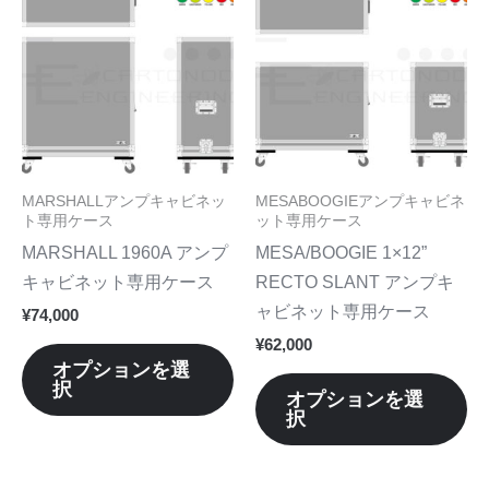
の
の
商
商
品
品
に
に
は
は
複
複
数
数
MARSHALLアンプキャビネッ
MESABOOGIEアンプキャビネ
の
の
ト専用ケース
ット専用ケース
バ
バ
MARSHALL 1960A アンプ
MESA/BOOGIE 1×12”
リ
リ
キャビネット専用ケース
RECTO SLANT アンプキ
エ
エ
ャビネット専用ケース
¥
74,000
ー
ー
¥
62,000
シ
シ
オプションを選
択
ョ
ョ
オプションを選
択
ン
ン
が
が
あ
あ