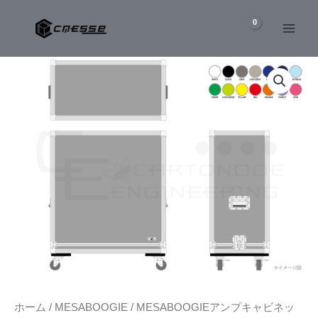
内
容
を
MESA/BOOGIE
ス
4x12”
キ
RECTO
ッ
STANDARD
SLANT
プ
ア
ン
プ
キ
ャ
ビ
ネ
ッ
ト
専
用
ケ
ー
ホーム
/
MESABOOGIE
/
MESABOOGIEアンプキャビネッ