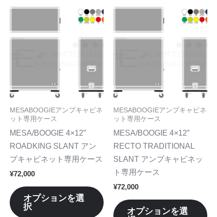
り
り
こ
こ
ま
ま
の
の
す。
す
商
商
オ
オ
品
品
プ
プ
に
に
シ
シ
は
は
ョ
ョ
複
複
ン
ン
数
数
MESABOOGIEアンプキャビネ
MESABOOGIEアンプキャビネ
は
は
の
の
ット専用ケース
ット専用ケース
商
商
バ
バ
MESA/BOOGIE 4×12”
MESA/BOOGIE 4×12”
品
品
リ
リ
ROADKING SLANT アン
RECTO TRADITIONAL
ペ
ペ
エ
エ
プキャビネット専用ケース
SLANT アンプキャビネッ
ー
ー
ー
ー
ト専用ケース
¥
72,000
ジ
ジ
シ
シ
¥
72,000
か
か
ョ
ョ
オプションを選
ら
ら
択
ン
ン
オプションを選