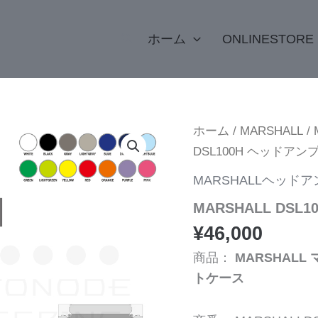
検
ホーム
ONLINESTORE
索
MARSHALL
ホーム
/
MARSHALL
/
DSL100H
DSL100H ヘッドア
ヘ
ッ
MARSHALLヘッド
ド
ア
MARSHALL DS
ン
プ
¥
46,000
専
用
商品：
MARSHALL
ケ
トケース
ー
ス
個