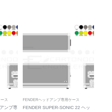
こ
こ
の
の
商
商
品
品
に
に
は
は
複
複
数
数
の
の
バ
バ
リ
リ
ケース
FENDERヘッドアンプ専用ケース
エ
エ
ッドアンプ専
FENDER SUPER-SONIC 22 ヘッ