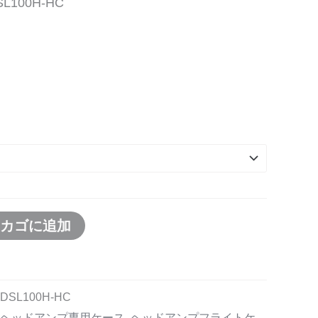
L100H-HC
物カゴに追加
DSL100H-HC
LLヘッドアンプ専用ケース
,
ヘッドアンプフライトケ