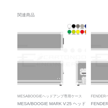
関連商品
こ
の
商
品
に
は
複
数
の
バ
リ
MESABOOGIEヘッドアンプ専用ケース
FENDE
エ
MESA/BOOGIE MARK V:25 ヘッド
FENDER