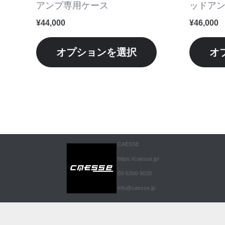
ー
アンプ専用ケース
ッドア
シ
¥
44,000
¥
46,000
ョ
ン
オプションを選択
オ
が
あ
り
ま
す。
オ
CAESSE
プ
https://caesse.jp/
シ
03-6300-9039
ョ
info@caesse.jp
ン
は
商