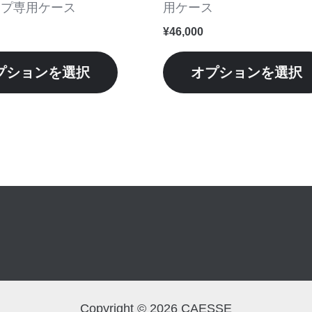
ー
ンプ専用ケース
用ケース
シ
¥
46,000
ョ
ン
プションを選択
オプションを選択
が
あ
り
ま
す。
オ
プ
シ
ョ
ン
は
商
Copyright © 2026 CAESSE