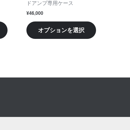
ー
ー
ドアンプ専用ケース
シ
シ
¥
46,000
ョ
ョ
ン
ン
オプションを選択
が
が
あ
あ
り
り
ま
ま
す。
す。
オ
オ
プ
プ
シ
シ
ョ
ョ
ン
ン
は
は
商
商