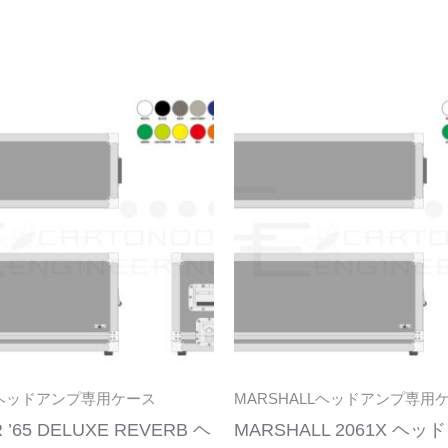
こ
の
商
品
に
は
複
数
の
バ
リ
Rヘッドアンプ専用ケース
MARSHALLヘッドアンプ専用
エ
 ’65 DELUXE REVERB ヘ
MARSHALL 2061X ヘ