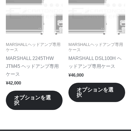
商
商
オ
オ
品
品
プ
プ
に
に
シ
シ
は
は
ョ
ョ
複
複
ン
ン
数
数
MARSHALLヘッドアンプ専用
MARSHALLヘッドアンプ専用
は
は
の
の
ケース
ケース
商
商
バ
バ
MARSHALL 2245THW
MARSHALL DSL100H ヘ
品
品
リ
リ
JTM45 ヘッドアンプ専用
ッドアンプ専用ケース
ペ
ペ
エ
エ
ケース
¥
46,000
ー
ー
ー
ー
¥
42,000
ジ
ジ
シ
シ
オプションを選
か
か
択
ョ
ョ
オプションを選
ら
ら
択
ン
ン
選
選
が
が
択
択
あ
あ
で
で
り
り