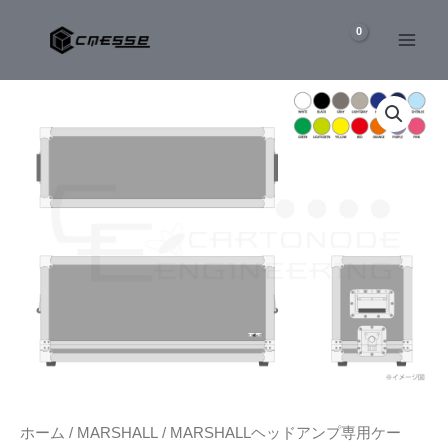
内
容
を
MARSHALL
ス
1987X
キ
ヘ
ッ
ッ
ド
プ
ア
ン
プ
専
用
ケ
ー
ス
個
ホーム
/
MARSHALL
/
MARSHALLヘッドアンプ専用ケー