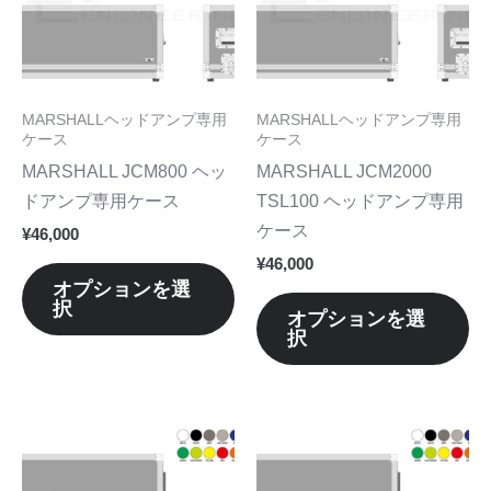
に
に
は
は
複
複
数
数
MARSHALLヘッドアンプ専用
MARSHALLヘッドアンプ専用
の
の
ケース
ケース
バ
バ
MARSHALL JCM800 ヘッ
MARSHALL JCM2000
リ
リ
ドアンプ専用ケース
TSL100 ヘッドアンプ専用
エ
エ
ケース
¥
46,000
ー
ー
¥
46,000
シ
シ
オプションを選
択
ョ
ョ
オプションを選
択
ン
ン
が
が
あ
あ
り
り
こ
こ
ま
ま
の
の
す。
す