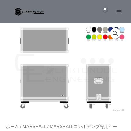
内
容
を
MARSHALL
ス
1974X
キ
コ
ッ
ン
ボ
プ
ア
ン
プ
専
用
ケ
ー
ス
個
ホーム
/
MARSHALL
/
MARSHALLコンボアンプ専用ケー