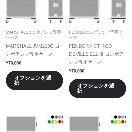
に
に
は
は
複
複
数
数
MARSHALLコンボアンプ専用
FENDERコンボアンプ専用ケ
の
の
ケース
ース
バ
バ
MARSHALL JVM210C コ
FENDER HOT ROD
リ
リ
ンボアンプ専用ケース
DEVILLE 212 Ⅲ コンボア
エ
エ
ンプ専用ケース
¥
70,000
ー
ー
¥
70,000
シ
シ
オプションを選
択
ョ
ョ
オプションを選
択
ン
ン
が
が
あ
あ
り
り
こ
こ
ま
ま
の
の
す。
す