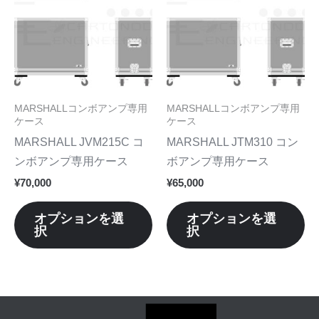
商
商
オ
オ
品
品
プ
プ
に
に
シ
シ
は
は
ョ
ョ
複
複
ン
ン
数
数
MARSHALLコンボアンプ専用
MARSHALLコンボアンプ専用
は
は
の
の
ケース
ケース
商
商
バ
バ
MARSHALL JVM215C コ
MARSHALL JTM310 コン
品
品
リ
リ
ンボアンプ専用ケース
ボアンプ専用ケース
ペ
ペ
エ
エ
¥
70,000
¥
65,000
ー
ー
ー
ー
ジ
ジ
シ
シ
オプションを選
オプションを選
か
か
択
択
ョ
ョ
ら
ら
ン
ン
選
選
が
が
択
択
あ
あ
で
で
り
り