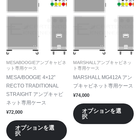
す。
す
の
の
オ
オ
商
商
プ
プ
品
品
シ
シ
に
に
ョ
ョ
は
は
ン
ン
複
複
は
は
数
数
MESABOOGIEアンプキャビネ
MARSHALLアンプキャビネッ
商
商
の
の
ット専用ケース
ト専用ケース
品
品
バ
バ
MESA/BOOGIE 4×12”
MARSHALL MG412A アン
ペ
ペ
リ
リ
RECTO TRADITIONAL
プキャビネット専用ケース
ー
ー
エ
エ
STRAIGHT アンプキャビ
¥
74,000
ジ
ジ
ー
ー
ネット専用ケース
か
か
シ
シ
オプションを選
¥
72,000
ら
ら
択
ョ
ョ
選
選
ン
ン
オプションを選
択
択
択
が
が