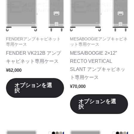
品
品
に
に
は
は
複
複
数
数
FENDERアンプキャビネット
MESABOOGIEアンプキャビネ
の
の
専用ケース
ット専用ケース
バ
バ
FENDER VK212B アンプ
MESA/BOOGIE 2×12”
リ
リ
キャビネット専用ケース
RECTO VERTICAL
エ
エ
SLANT アンプキャビネッ
¥
62,000
ー
ー
ト専用ケース
シ
シ
オプションを選
¥
70,000
択
ョ
ョ
ン
ン
オプションを選
択
が
が
あ
あ
り
り
ま
ま
こ
こ