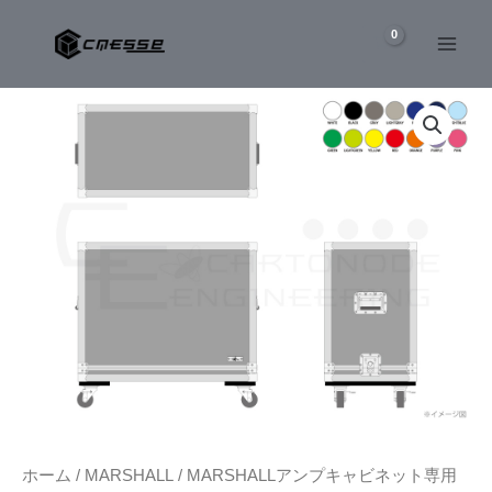
内
容
を
MARSHALL
ス
1974CX
キ
ア
ッ
ン
プ
プ
キ
ャ
ビ
ネ
ッ
ト
専
用
ケ
ー
ス
個
ホーム
/
MARSHALL
/
MARSHALLアンプキャビネット専用