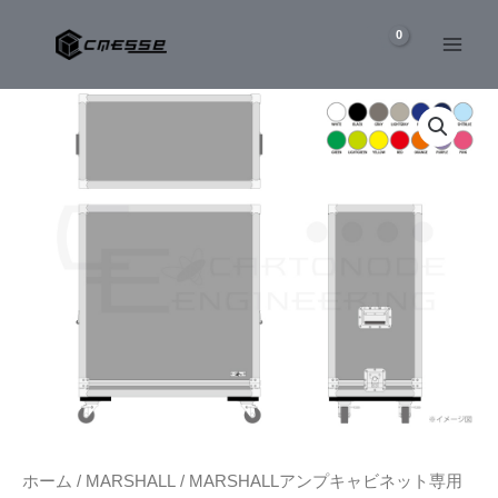
内
容
を
MARSHALL
ス
1960B
キ
ア
ッ
ン
プ
プ
キ
ャ
ビ
ネ
ッ
ト
専
用
ケ
ー
ス
個
ホーム
/
MARSHALL
/
MARSHALLアンプキャビネット専用