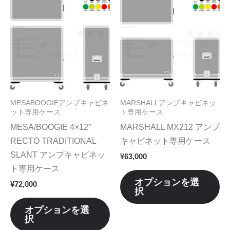
す。
す
の
の
オ
オ
商
商
プ
プ
品
品
シ
シ
に
に
ョ
ョ
は
は
ン
ン
複
複
は
は
数
数
MESABOOGIEアンプキャビネ
MARSHALLアンプキャビネッ
商
商
の
の
ット専用ケース
ト専用ケース
品
品
バ
バ
MESA/BOOGIE 4×12”
MARSHALL MX212 アンプ
ペ
ペ
リ
リ
RECTO TRADITIONAL
キャビネット専用ケース
ー
ー
エ
エ
SLANT アンプキャビネッ
¥
63,000
ジ
ジ
ー
ー
ト専用ケース
か
か
シ
シ
オプションを選
¥
72,000
ら
ら
択
ョ
ョ
選
選
ン
ン
オプションを選
択
択
択
が
が