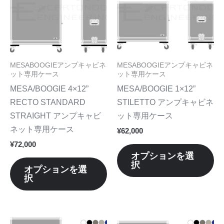
品
品
に
に
は
は
複
複
数
数
MESABOOGIEアンプキャビネ
MESABOOGIEアンプキャビネ
の
の
ット専用ケース
ット専用ケース
バ
バ
MESA/BOOGIE 4×12”
MESA/BOOGIE 1×12”
リ
リ
RECTO STANDARD
STILETTO アンプキャビネ
エ
エ
STRAIGHT アンプキャビ
ット専用ケース
ー
ー
ネット専用ケース
¥
62,000
シ
シ
¥
72,000
ョ
ョ
オプションを選
択
ン
ン
オプションを選
択
が
が
あ
あ
り
り
ま
ま
こ
こ