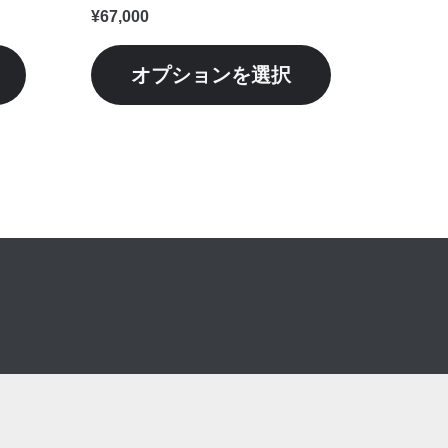
シ
シ
¥
67,000
ョ
ョ
ン
ン
オプションを選択
が
が
あ
あ
り
り
ま
ま
す。
す。
オ
オ
プ
プ
シ
シ
ョ
ョ
ン
ン
は
は
商
商
品
品