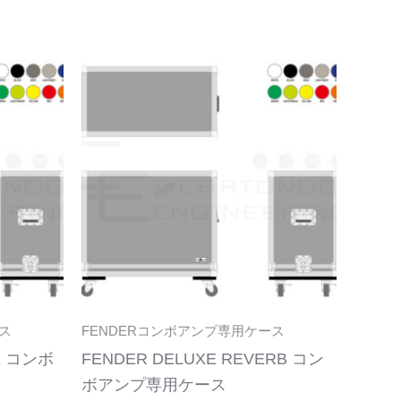
こ
こ
の
の
商
商
品
品
に
に
は
は
複
複
数
数
の
の
バ
バ
リ
リ
ス
FENDERコンボアンプ専用ケース
エ
エ
XE コンボ
FENDER DELUXE REVERB コン
ー
ー
ボアンプ専用ケース