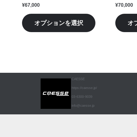
シ
¥
67,000
¥
70,000
ョ
ン
オプションを選択
オ
が
あ
り
ま
す。
オ
CAESSE
プ
https://caesse.jp/
シ
03-6300-9039
ョ
info@caesse.jp
ン
は
商
品