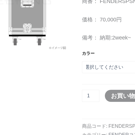
商番： FENDERSPSN
ス
個
価格： 70,000円
備考： 納期:2week~
カラー
お買い
商品コード:
FENDERSP
カテゴリー:
FENDER