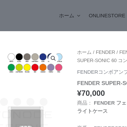
検
ホーム
ONLINESTORE
索
FENDER
ホーム
/
FENDER
/
F
SUPER-
SUPER-SONIC 6
SONIC
60
FENDERコンボアン
コ
ン
FENDER SUPER
ボ
ア
¥
70,000
ン
プ
商品：
FENDER フ
専
ライトケース
用
ケ
ー