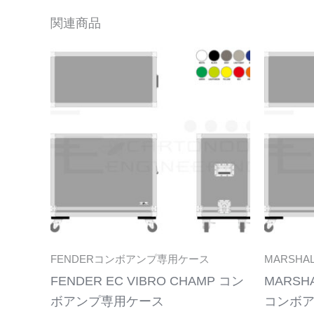
関連商品
こ
の
商
品
に
は
複
数
の
バ
リ
FENDERコンボアンプ専用ケース
MARSH
エ
FENDER EC VIBRO CHAMP コン
MARSHA
ー
ボアンプ専用ケース
コンボ