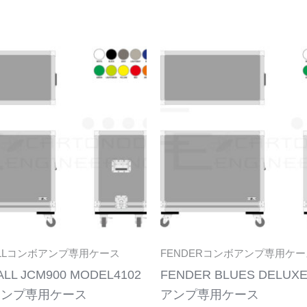
こ
の
商
品
に
は
複
数
の
バ
リ
ALLコンボアンプ専用ケース
FENDERコンボアンプ専用ケー
エ
LL JCM900 MODEL4102
FENDER BLUES DELU
ー
アンプ専用ケース
アンプ専用ケース