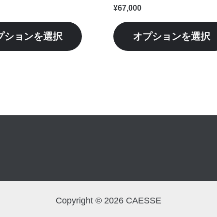
シ
¥
67,000
ョ
ン
プションを選択
オプションを選択
が
あ
り
ま
す。
オ
プ
シ
ョ
ン
は
商
Copyright © 2026 CAESSE
品