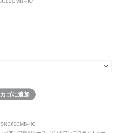
C60CMB-HC
物カゴに追加
SNC60CMB-HC
コンボアンプ専用ケース
,
コンボアンプフライトケー