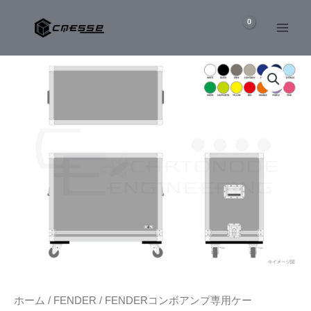
内
容
を
FENDER
ス
SUPER
キ
REVERB
ッ
コ
ン
プ
ボ
ア
ン
プ
専
用
ケ
ー
ス
個
ホーム
/
FENDER
/
FENDERコンボアンプ専用ケー