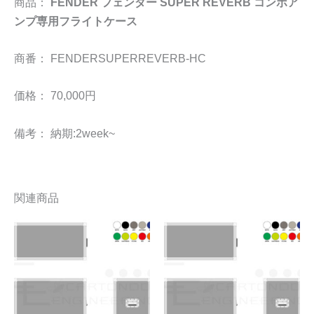
商品：
FENDER フェンダー SUPER REVERB コンボア
ンプ専用フライトケース
商番： FENDERSUPERREVERB-HC
価格： 70,000円
備考： 納期:2week~
関連商品
こ
こ
の
の
商
商
品
品
に
に