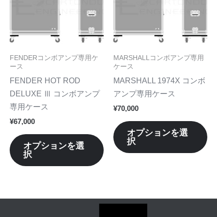
プ
プ
に
に
シ
シ
は
は
ョ
ョ
複
複
ン
ン
数
数
FENDERコンボアンプ専用ケ
MARSHALLコンボアンプ専用
は
は
の
の
ース
ケース
商
商
バ
バ
FENDER HOT ROD
MARSHALL 1974X コンボ
品
品
リ
リ
DELUXE Ⅲ コンボアンプ
アンプ専用ケース
ペ
ペ
エ
エ
専用ケース
¥
70,000
ー
ー
ー
ー
¥
67,000
ジ
ジ
シ
シ
オプションを選
か
か
択
ョ
ョ
オプションを選
ら
ら
択
ン
ン
選
選
が
が
択
択
あ
あ
で
で
り
り
き
き
ま
ま