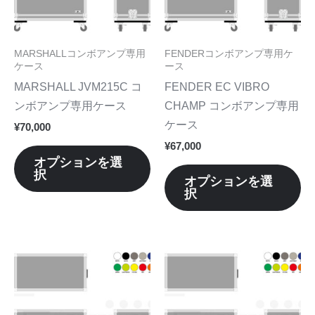
は
は
複
複
数
数
MARSHALLコンボアンプ専用
FENDERコンボアンプ専用ケ
の
の
ケース
ース
バ
バ
MARSHALL JVM215C コ
FENDER EC VIBRO
リ
リ
ンボアンプ専用ケース
CHAMP コンボアンプ専用
エ
エ
ケース
¥
70,000
ー
ー
¥
67,000
シ
シ
オプションを選
択
ョ
ョ
オプションを選
択
ン
ン
が
が
あ
あ
り
り
こ
こ
ま
ま
の
の
す。
す
商
商
オ
オ
品
品