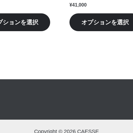
シ
¥
41,000
ョ
ン
プションを選択
オプションを選択
が
あ
り
ま
す。
オ
プ
シ
ョ
ン
は
商
品
Copyright © 2026 CAESSE