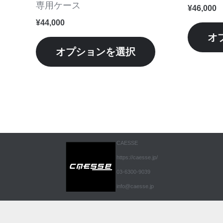
シ
専用ケース
¥
46,000
ョ
¥
44,000
ン
オ
が
オプションを選択
あ
り
ま
す。
オ
プ
CAESSE
シ
https://caesse.jp/
ョ
03-6300-9039
ン
info@caesse.jp
は
商
品