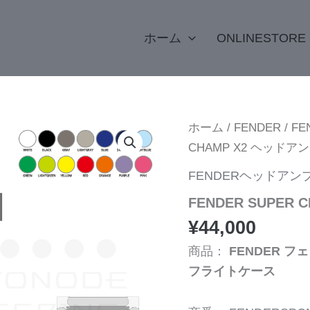
検
ホーム
ONLINESTORE
索
FENDER
ホーム
/
FENDER
/
F
SUPER
CHAMP X2 ヘッド
CHAMP
X2
FENDERヘッドアン
ヘ
ッ
FENDER SUPE
ド
ア
¥
44,000
ン
プ
商品：
FENDER フ
専
フライトケース
用
ケ
ー