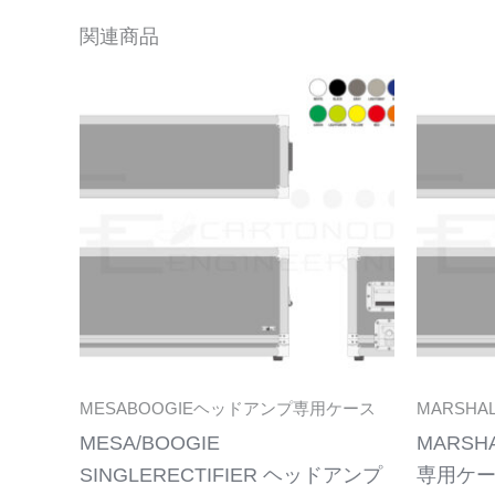
関連商品
こ
の
商
品
に
は
複
数
の
バ
リ
MESABOOGIEヘッドアンプ専用ケース
MARSH
エ
MESA/BOOGIE
MARSH
ー
SINGLERECTIFIER ヘッドアンプ
専用ケ