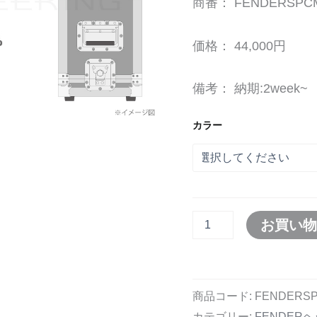
商番： FENDERSPCM
ス
個
価格： 44,000円
備考： 納期:2week~
カラー
お買い
商品コード:
FENDERSP
カテゴリー:
FENDER