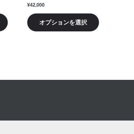
シ
シ
¥
42,000
ョ
ョ
ン
ン
オプションを選択
が
が
あ
あ
り
り
ま
ま
す。
す。
オ
オ
プ
プ
シ
シ
ョ
ョ
ン
ン
は
は
商
商
品
品