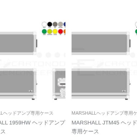
こ
の
商
品
に
は
複
数
の
バ
リ
ALLヘッドアンプ専用ケース
MARSHALLヘッドアンプ専用
エ
ALL 1959HW ヘッドアンプ
MARSHALL JTM45 ヘ
ー
ース
専用ケース