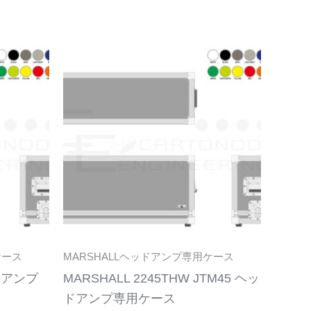
こ
こ
の
の
商
商
品
品
に
に
は
は
複
複
数
数
の
の
バ
バ
リ
リ
ケース
MARSHALLヘッドアンプ専用ケース
エ
エ
ッドアンプ
MARSHALL 2245THW JTM45 ヘッ
ー
ー
ドアンプ専用ケース