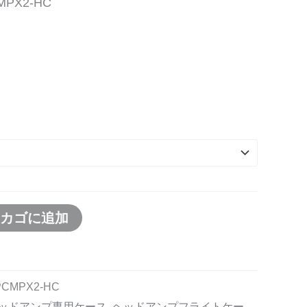
PX2-HC
物カゴに追加
CMPX2-HC
ヘッドアンプ専用ケース
,
ヘッドアンプフライトケー