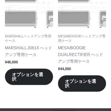
す。
す
品
品
オ
オ
に
に
プ
プ
は
は
シ
シ
複
複
ョ
ョ
数
数
MARSHALLヘッドアンプ専用
MESABOOGIEヘッドアンプ専
ン
ン
の
の
ケース
用ケース
は
は
バ
バ
MARSHALL 2061X ヘッド
MESA/BOOGIE
商
商
リ
リ
アンプ専用ケース
DUALRECTIFIER ヘッド
品
品
エ
エ
アンプ専用ケース
¥
46,000
ペ
ペ
ー
ー
¥
44,000
ー
ー
シ
シ
オプションを選
ジ
ジ
択
ョ
ョ
オプションを選
か
か
択
ン
ン
ら
ら
が
が
選
選
あ
あ
択
択
り
り