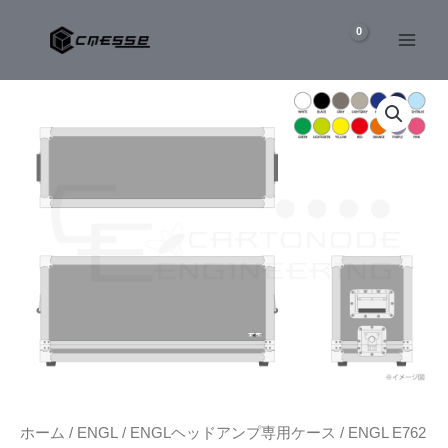
内
容
を
ENGL
ス
E762
キ
RETRO
ッ
TUBE
50
プ
ヘ
ッ
ド
ア
ン
プ
専
用
ケ
ー
ス
個
ホーム
/
ENGL
/
ENGLヘッドアンプ専用ケース
/ ENGL E762