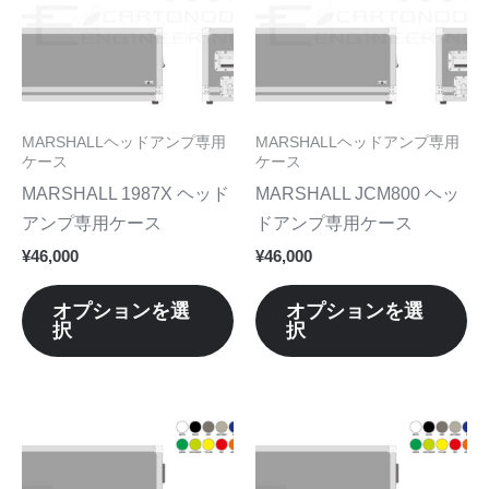
品
品
に
に
は
は
複
複
数
数
MARSHALLヘッドアンプ専用
MARSHALLヘッドアンプ専用
の
の
ケース
ケース
バ
バ
MARSHALL 1987X ヘッド
MARSHALL JCM800 ヘッ
リ
リ
アンプ専用ケース
ドアンプ専用ケース
エ
エ
¥
46,000
¥
46,000
ー
ー
シ
シ
オプションを選
オプションを選
択
択
ョ
ョ
ン
ン
が
が
あ
あ
こ
こ
り
り
の
の
ま
ま
商
商