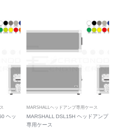
こ
こ
の
の
商
商
品
品
に
に
は
は
複
複
数
数
の
の
バ
バ
リ
リ
ス
MARSHALLヘッドアンプ専用ケース
エ
エ
60 ヘッ
MARSHALL DSL15H ヘッドアンプ
ー
ー
専用ケース