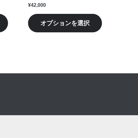
シ
シ
¥
42,000
ョ
ョ
ン
ン
オプションを選択
が
が
あ
あ
り
り
ま
ま
す。
す。
オ
オ
プ
プ
シ
シ
ョ
ョ
ン
ン
は
は
商
商
品
品