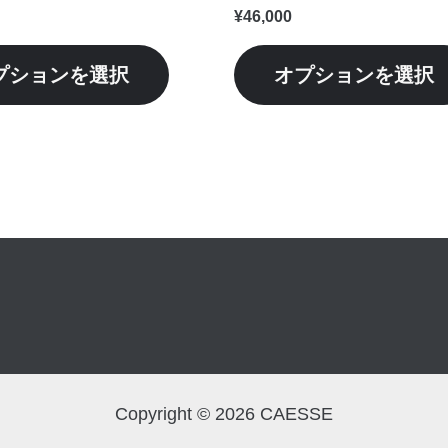
シ
¥
46,000
ョ
ン
プションを選択
オプションを選択
が
あ
り
ま
す。
オ
プ
シ
ョ
ン
は
商
Copyright © 2026 CAESSE
品