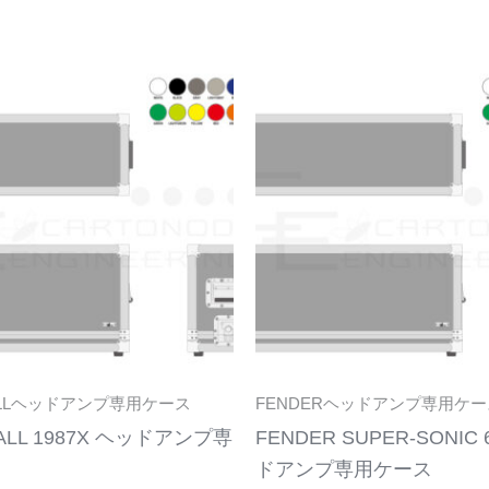
こ
の
商
品
に
は
複
数
の
バ
リ
ALLヘッドアンプ専用ケース
FENDERヘッドアンプ専用ケー
エ
ALL 1987X ヘッドアンプ専
FENDER SUPER-SONIC 
ー
ス
ドアンプ専用ケース