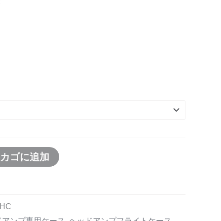
C
物カゴに追加
-HC
ドアンプ専用ケース
,
ヘッドアンプフライトケース