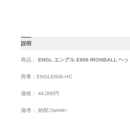
説明
追加情報
商品：
ENGL エングル E606 IRONBAL
商番：ENGLE606-HC
価格： 44,000円
備考： 納期:2week~