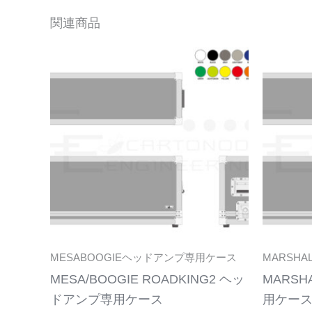
関連商品
こ
の
商
品
に
は
複
数
の
バ
リ
MESABOOGIEヘッドアンプ専用ケース
MARSH
エ
MESA/BOOGIE ROADKING2 ヘッ
MARSH
ー
ドアンプ専用ケース
用ケー