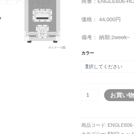
商番：ENGLE606-H
個
価格： 44,000円
備考： 納期:2week~
カラー
お買い
商品コード:
ENGLE606
カテゴリー:
ENGLヘッ