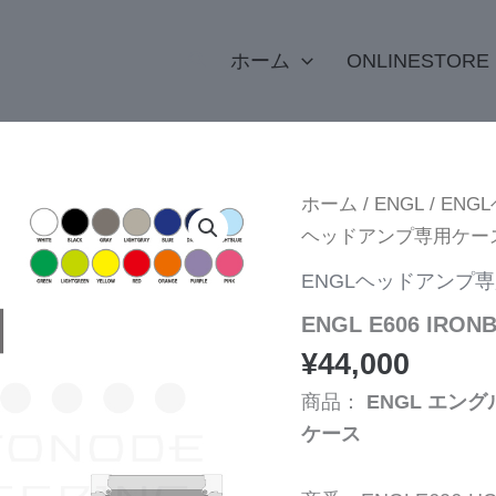
検
ホーム
ONLINESTORE
索
ENGL
ホーム
/
ENGL
/
ENG
E606
ヘッドアンプ専用ケー
IRONBALL
ヘ
ENGLヘッドアンプ
ッ
ド
ENGL E606 I
ア
ン
¥
44,000
プ
専
商品：
ENGL エング
用
ケース
ケ
ー
ス