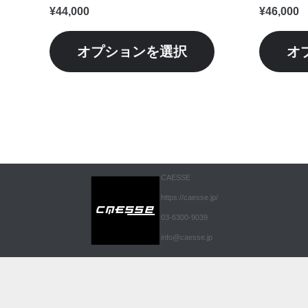
シ
¥
44,000
¥
46,000
ョ
ン
オプションを選択
オ
が
あ
り
ま
す。
オ
CAESSE
プ
https://caesse.jp/
シ
03-6300-9039
ョ
info@caesse.jp
ン
は
商
品