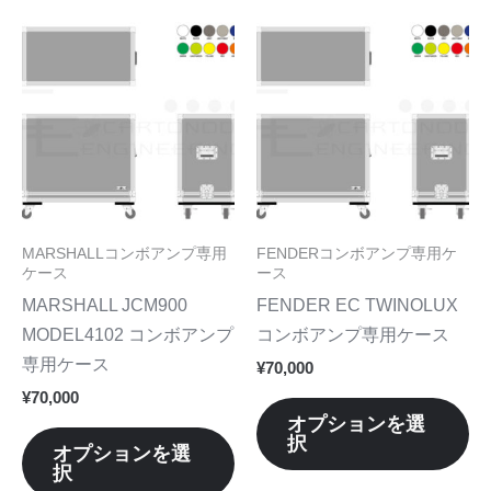
こ
こ
の
の
商
商
品
品
に
に
は
は
複
複
数
数
MARSHALLコンボアンプ専用
FENDERコンボアンプ専用ケ
の
の
ケース
ース
バ
バ
MARSHALL JCM900
FENDER EC TWINOLUX
リ
リ
MODEL4102 コンボアンプ
コンボアンプ専用ケース
エ
エ
専用ケース
¥
70,000
ー
ー
¥
70,000
シ
シ
オプションを選
択
ョ
ョ
オプションを選
択
ン
ン