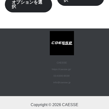
ョ
ョ
オプションを選
ら
ら
択
ン
ン
選
選
が
が
択
択
あ
あ
で
で
り
り
き
き
ま
ま
ま
ま
す。
す
す
す
オ
オ
プ
プ
シ
シ
CAESSE
ョ
ョ
https://caesse.jp/
ン
ン
03-6300-9039
は
は
info@caesse.jp
商
商
品
品
ペ
ペ
Copyright © 2026 CAESSE
ー
ー