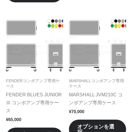
が
が
あ
あ
り
り
こ
こ
ま
ま
の
の
す。
す
商
商
オ
オ
品
品
プ
プ
に
に
シ
シ
は
は
ョ
ョ
複
複
ン
ン
数
数
FENDERコンボアンプ専用ケ
MARSHALLコンボアンプ専用
は
は
の
の
ース
ケース
商
商
バ
バ
FENDER BLUES JUNIOR
MARSHALL JVM210C コ
品
品
リ
リ
Ⅲ コンボアンプ専用ケー
ンボアンプ専用ケース
ペ
ペ
エ
エ
ス
¥
70,000
ー
ー
ー
ー
¥
65,000
ジ
ジ
シ
シ
オプションを選
か
か
択