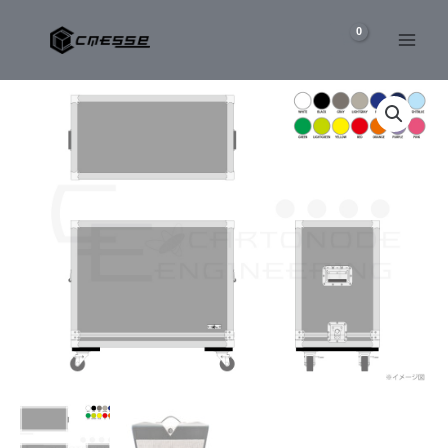
内
容
を
DIVIDED
ス
BY
キ
13
ッ
RSA23
コ
プ
ン
ボ
ア
ン
プ
専
用
ケ
ー
ス
個