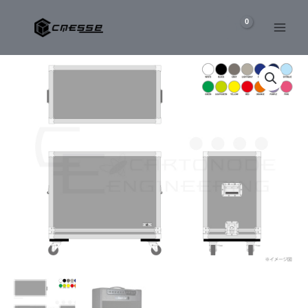
内
容
を
BAD
ス
CAT
キ
JET
ッ
BLACK
コ
プ
ン
ボ
ア
ン
プ
専
用
ケ
ー
ス
個