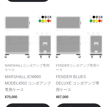
が
が
あ
あ
り
り
こ
こ
ま
ま
の
の
す。
す
商
商
オ
オ
品
品
プ
プ
に
に
シ
シ
は
は
ョ
ョ
複
複
ン
ン
数
数
MARSHALLコンボアンプ専用
FENDERコンボアンプ専用ケ
は
は
の
の
ケース
ース
商
商
バ
バ
MARSHALL JCM900
FENDER BLUES
品
品
リ
リ
MODEL4502 コンボアンプ
DELUXE コンボアンプ専
ペ
ペ
エ
エ
専用ケース
用ケース
ー
ー
ー
ー
¥
70,000
¥
67,000
ジ
ジ
シ
シ
か
か