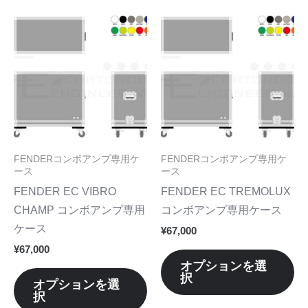
こ
こ
の
の
商
商
品
品
に
に
は
は
複
複
数
数
FENDERコンボアンプ専用ケ
FENDERコンボアンプ専用ケ
の
の
ース
ース
バ
バ
FENDER EC VIBRO
FENDER EC TREMOLUX
リ
リ
CHAMP コンボアンプ専用
コンボアンプ専用ケース
エ
エ
ケース
¥
67,000
ー
ー
¥
67,000
シ
シ
オプションを選
択
ョ
ョ
オプションを選
択
ン
ン