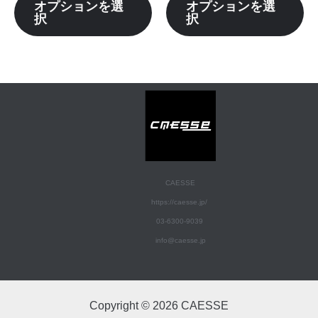
ョ
ョ
オプションを選
オプションを選
ら
ら
択
択
ン
ン
選
選
が
が
択
択
あ
あ
で
で
り
り
き
き
ま
ま
ま
ま
す。
す
す
す
オ
オ
プ
プ
シ
シ
CAESSE
ョ
ョ
https://caesse.jp/
ン
ン
03-6300-9039
は
は
info@caesse.jp
商
商
品
品
ペ
ペ
Copyright © 2026 CAESSE
ー
ー