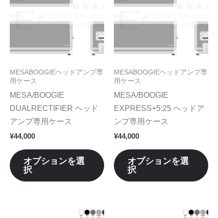
品
品
に
に
は
は
複
複
数
数
MESABOOGIEヘッドアンプ専
MESABOOGIEヘッドアンプ専
の
の
用ケース
用ケース
バ
バ
MESA/BOOGIE
MESA/BOOGIE
リ
リ
DUALRECTIFIER ヘッド
EXPRESS+5:25 ヘッドア
エ
エ
アンプ専用ケース
ンプ専用ケース
ー
ー
¥
44,000
¥
44,000
シ
シ
ョ
ョ
オプションを選
オプションを選
択
択
ン
ン
が
が
あ
あ
り
り
こ
こ