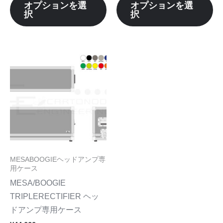
ョ
ョ
オプションを選
オプションを選
ら
ら
択
択
ン
ン
選
選
が
が
択
択
あ
あ
で
で
り
り
こ
き
き
ま
ま
の
ま
ま
す。
す
商
す
す
オ
オ
品
プ
プ
に
シ
シ
は
ョ
ョ
複
ン
ン
数
MESABOOGIEヘッドアンプ専
は
は
の
用ケース
商
商
バ
MESA/BOOGIE
品
品
リ
TRIPLERECTIFIER ヘッ
ペ
ペ
エ
ドアンプ専用ケース
ー
ー
ー