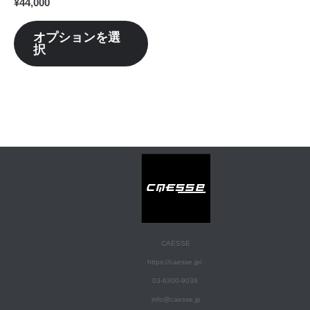
¥
44,000
ジ
ジ
シ
か
か
ョ
オプションを選
ら
ら
択
ン
選
選
が
択
択
あ
で
で
り
き
き
ま
ま
ま
す。
す
す
オ
プ
シ
ョ
ン
CAESSE
は
https://caesse.jp/
商
03-6300-9039
品
info@caesse.jp