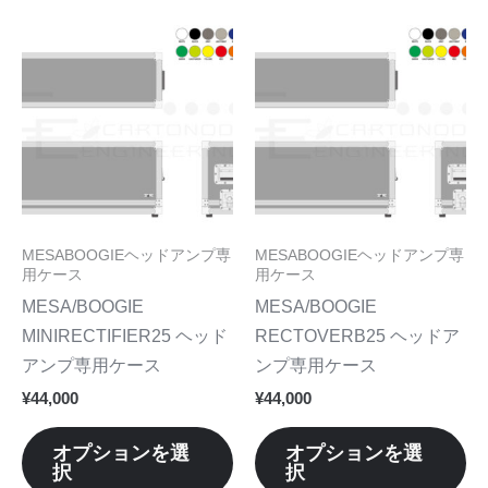
で
で
り
り
こ
こ
き
き
ま
ま
の
の
ま
ま
す。
す
商
商
す
す
オ
オ
品
品
プ
プ
に
に
シ
シ
は
は
ョ
ョ
複
複
ン
ン
数
数
MESABOOGIEヘッドアンプ専
MESABOOGIEヘッドアンプ専
は
は
の
の
用ケース
用ケース
商
商
バ
バ
MESA/BOOGIE
MESA/BOOGIE
品
品
リ
リ
MINIRECTIFIER25 ヘッド
RECTOVERB25 ヘッドア
ペ
ペ
エ
エ
アンプ専用ケース
ンプ専用ケース
ー
ー
ー
ー
¥
44,000
¥
44,000
ジ
ジ
シ
シ
か
か
ョ
ョ
オプションを選
オプションを選
ら
ら
択
択
ン
ン