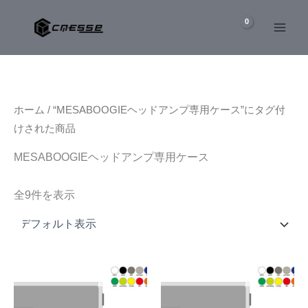
内
容
を
ス
キ
ッ
ホーム
/ “MESABOOGIEヘッドアンプ専用ケース”にタグ付
プ
けされた商品
MESABOOGIEヘッドアンプ専用ケース
全9件を表示
こ
こ
の
の
商
商