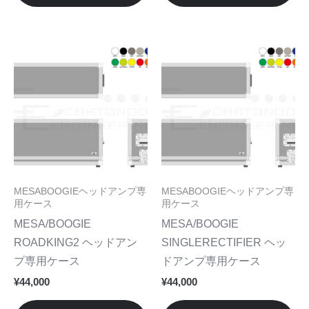
選
選
が
が
択
択
あ
あ
で
で
り
り
こ
こ
き
き
ま
ま
の
の
ま
ま
す。
す
商
商
す
す
オ
オ
品
品
プ
プ
に
に
シ
シ
は
は
ョ
ョ
複
複
ン
ン
数
数
MESABOOGIEヘッドアンプ専
MESABOOGIEヘッドアンプ専
は
は
の
の
用ケース
用ケース
商
商
バ
バ
MESA/BOOGIE
MESA/BOOGIE
品
品
リ
リ
ROADKING2 ヘッドアン
SINGLERECTIFIER ヘッ
ペ
ペ
エ
エ
プ専用ケース
ドアンプ専用ケース
ー
ー
ー
ー
¥
44,000
¥
44,000
ジ
ジ
シ
シ
か
か