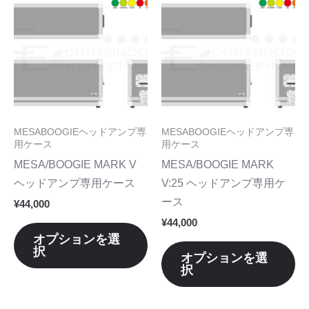
ま
ま
の
の
す。
す
商
商
オ
オ
品
品
プ
プ
に
に
シ
シ
は
は
ョ
ョ
複
複
ン
ン
数
数
MESABOOGIEヘッドアンプ専
MESABOOGIEヘッドアンプ専
は
は
の
の
用ケース
用ケース
商
商
バ
バ
MESA/BOOGIE MARK V
MESA/BOOGIE MARK
品
品
リ
リ
ヘッドアンプ専用ケース
V:25 ヘッドアンプ専用ケ
ペ
ペ
エ
エ
ース
¥
44,000
ー
ー
ー
ー
¥
44,000
ジ
ジ
シ
シ
オプションを選
か
か
択
ョ
ョ
オプションを選
ら
ら
択
ン
ン
選
選
が
が
択
択
あ
あ