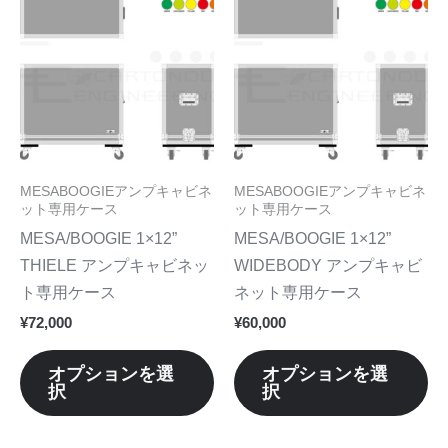
ま
ま
の
の
す。
す
商
商
オ
オ
品
品
プ
プ
に
に
シ
シ
は
は
ョ
ョ
複
複
ン
ン
数
数
MESABOOGIEアンプキャビネ
MESABOOGIEアンプキャビネ
は
は
の
の
ット専用ケース
ット専用ケース
商
商
バ
バ
MESA/BOOGIE 1×12”
MESA/BOOGIE 1×12”
品
品
リ
リ
THIELE アンプキャビネッ
WIDEBODY アンプキャビ
ペ
ペ
エ
エ
ト専用ケース
ネット専用ケース
ー
ー
ー
ー
¥
72,000
¥
60,000
ジ
ジ
シ
シ
か
か
ョ
ョ
オプションを選
オプションを選
ら
ら
択
択
ン
ン
選
選
が
が
択
択
あ
あ