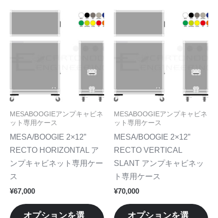
で
で
り
り
こ
こ
き
き
ま
ま
の
の
ま
ま
す。
す
商
商
す
す
オ
オ
品
品
プ
プ
に
に
シ
シ
は
は
ョ
ョ
複
複
ン
ン
数
数
MESABOOGIEアンプキャビネ
MESABOOGIEアンプキャビネ
は
は
の
の
ット専用ケース
ット専用ケース
商
商
バ
バ
MESA/BOOGIE 2×12”
MESA/BOOGIE 2×12”
品
品
リ
リ
RECTO HORIZONTAL ア
RECTO VERTICAL
ペ
ペ
エ
エ
ンプキャビネット専用ケー
SLANT アンプキャビネッ
ー
ー
ー
ー
ス
ト専用ケース
ジ
ジ
シ
シ
¥
67,000
¥
70,000
か
か
ョ
ョ
ら
ら
ン
ン
オプションを選
オプションを選