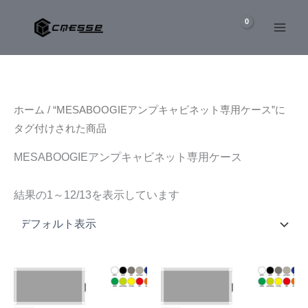
内
容
を
ス
キ
ッ
ホーム
/ “MESABOOGIEアンプキャビネット専用ケース”に
プ
タグ付けされた商品
MESABOOGIEアンプキャビネット専用ケース
結果の1～12/13を表示しています
こ
こ
の
の
商
商