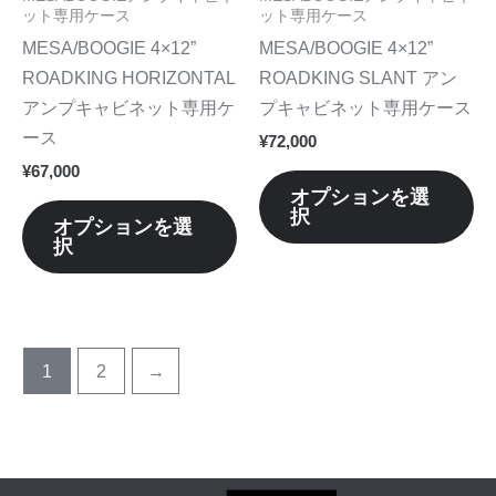
商
商
の
の
ット専用ケース
ット専用ケース
品
品
バ
バ
MESA/BOOGIE 4×12”
MESA/BOOGIE 4×12”
ペ
ペ
リ
リ
ROADKING HORIZONTAL
ROADKING SLANT アン
ー
ー
エ
エ
アンプキャビネット専用ケ
プキャビネット専用ケース
ジ
ジ
ー
ー
ース
¥
72,000
か
か
シ
シ
¥
67,000
ら
ら
ョ
ョ
オプションを選
選
選
択
ン
ン
オプションを選
択
択
択
が
が
で
で
あ
あ
き
き
り
り
ま
ま
ま
ま
す
す
す。
す
1
2
→
オ
オ
プ
プ
シ
シ
ョ
ョ