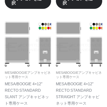
選
選
択
択
が
が
択
択
あ
あ
で
で
り
り
き
き
ま
ま
こ
こ
ま
ま
す。
す
の
の
す
す
オ
オ
商
商
プ
プ
品
品
シ
シ
に
に
ョ
ョ
は
は
ン
ン
複
複
は
は
数
数
MESABOOGIEアンプキャビネ
MESABOOGIEアンプキャビネ
商
商
の
の
ット専用ケース
ット専用ケース
品
品
バ
バ
MESA/BOOGIE 4×12”
MESA/BOOGIE 4×12”
ペ
ペ
リ
リ
RECTO STANDARD
RECTO STANDARD
ー
ー
エ
エ
SLANT アンプキャビネッ
STRAIGHT アンプキャビ
ジ
ジ
ー
ー
ト専用ケース
ネット専用ケース
か
か