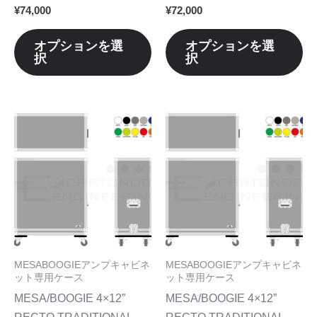
シ
シ
¥
74,000
¥
72,000
ら
ら
ョ
ョ
選
選
ン
ン
オプションを選
オプションを選
択
択
択
択
が
が
で
で
あ
あ
き
き
り
り
ま
ま
ま
ま
こ
こ
す
す
す。
す
の
の
オ
オ
商
商
プ
プ
品
品
シ
シ
に
に
ョ
ョ
は
は
ン
ン
複
複
は
は
数
数
MESABOOGIEアンプキャビネ
MESABOOGIEアンプキャビネ
商
商
の
の
ット専用ケース
ット専用ケース
品
品
バ
バ
MESA/BOOGIE 4×12”
MESA/BOOGIE 4×12”
ペ
ペ
リ
リ
RECTO TRADITIONAL
RECTO TRADITIONAL