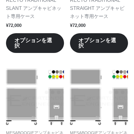
ー
ー
エ
エ
SLANT アンプキャビネッ
STRAIGHT アンプキャビ
ジ
ジ
ー
ー
ト専用ケース
ネット専用ケース
か
か
シ
シ
¥
72,000
¥
72,000
ら
ら
ョ
ョ
選
選
ン
ン
オプションを選
オプションを選
択
択
択
択
が
が
で
で
あ
あ
き
き
り
り
ま
ま
ま
ま
こ
こ
す
す
す。
す
の
の
オ
オ
商
商
プ
プ
品
品
シ
シ
に
に
ョ
ョ
は
は
ン
ン
複
複
は
は
数
数
MESABOOGIEアンプキャビネ
MESABOOGIEアンプキャビネ