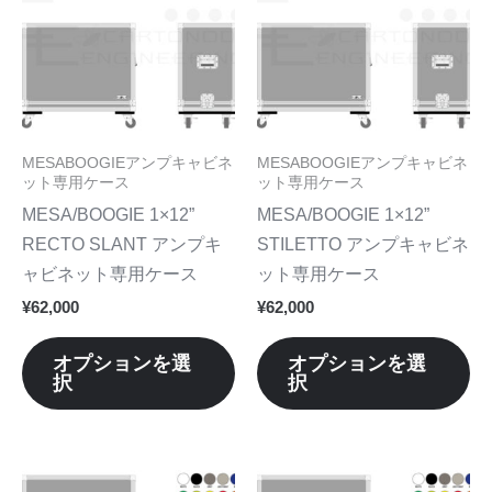
品
品
に
に
は
は
複
複
数
数
MESABOOGIEアンプキャビネ
MESABOOGIEアンプキャビネ
の
の
ット専用ケース
ット専用ケース
バ
バ
MESA/BOOGIE 1×12”
MESA/BOOGIE 1×12”
リ
リ
RECTO SLANT アンプキ
STILETTO アンプキャビネ
エ
エ
ャビネット専用ケース
ット専用ケース
ー
ー
¥
62,000
¥
62,000
シ
シ
ョ
ョ
オプションを選
オプションを選
択
択
ン
ン
が
が
あ
あ
り
り
こ
こ