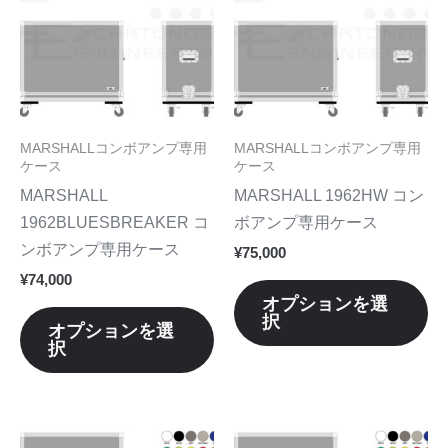
品
品
に
に
は
は
複
複
数
数
MARSHALLコンボアンプ専用
MARSHALLコンボアンプ専用
の
の
ケース
ケース
バ
バ
MARSHALL
MARSHALL 1962HW コン
リ
リ
1962BLUESBREAKER コ
ボアンプ専用ケース
エ
エ
ンボアンプ専用ケース
¥
75,000
ー
ー
¥
74,000
シ
シ
オプションを選
択
ョ
ョ
オプションを選
択
ン
ン
が
が
あ
あ
り
り
こ
こ