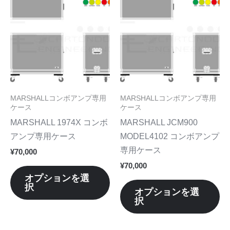
ま
ま
の
の
す。
す
商
商
オ
オ
品
品
プ
プ
に
に
シ
シ
は
は
ョ
ョ
複
複
ン
ン
数
数
MARSHALLコンボアンプ専用
MARSHALLコンボアンプ専用
は
は
の
の
ケース
ケース
商
商
バ
バ
MARSHALL 1974X コンボ
MARSHALL JCM900
品
品
リ
リ
アンプ専用ケース
MODEL4102 コンボアンプ
ペ
ペ
エ
エ
専用ケース
¥
70,000
ー
ー
ー
ー
¥
70,000
ジ
ジ
シ
シ
オプションを選
か
か
択
ョ
ョ
オプションを選
ら
ら
択
ン
ン
選
選
が
が
択
択
あ
あ