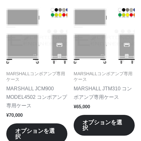
で
で
り
り
こ
こ
き
き
ま
ま
の
の
ま
ま
す。
す
商
商
す
す
オ
オ
品
品
プ
プ
に
に
シ
シ
は
は
ョ
ョ
複
複
ン
ン
数
数
MARSHALLコンボアンプ専用
MARSHALLコンボアンプ専用
は
は
の
の
ケース
ケース
商
商
バ
バ
MARSHALL JCM900
MARSHALL JTM310 コン
品
品
リ
リ
MODEL4502 コンボアンプ
ボアンプ専用ケース
ペ
ペ
エ
エ
専用ケース
¥
65,000
ー
ー
ー
ー
¥
70,000
ジ
ジ
シ
シ
オプションを選
か
か
択
ョ
ョ
オプションを選
ら
ら
択
ン
ン