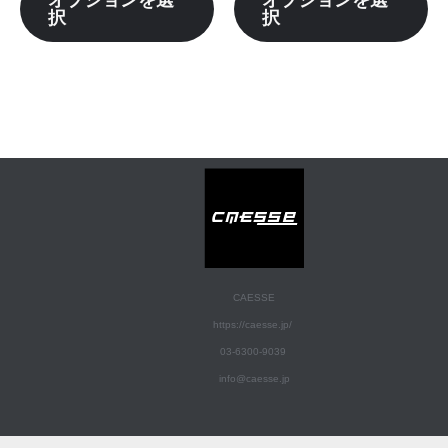
ジ
ジ
択
択
ョ
ョ
か
か
ン
ン
ら
ら
が
が
選
選
あ
あ
択
択
り
り
で
で
ま
ま
き
き
す。
す
ま
ま
オ
オ
す
す
プ
プ
シ
シ
ョ
ョ
CAESSE
ン
ン
https://caesse.jp/
は
は
03-6300-9039
商
商
info@caesse.jp
品
品
ペ
ペ