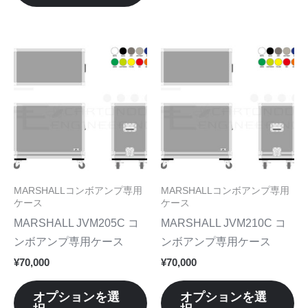
選
選
が
が
択
択
あ
あ
で
で
り
り
こ
こ
き
き
ま
ま
の
の
ま
ま
す。
す
商
商
す
す
オ
オ
品
品
プ
プ
に
に
シ
シ
は
は
ョ
ョ
複
複
ン
ン
数
数
MARSHALLコンボアンプ専用
MARSHALLコンボアンプ専用
は
は
の
の
ケース
ケース
商
商
バ
バ
MARSHALL JVM205C コ
MARSHALL JVM210C コ
品
品
リ
リ
ンボアンプ専用ケース
ンボアンプ専用ケース
ペ
ペ
エ
エ
¥
70,000
¥
70,000
ー
ー
ー
ー
ジ
ジ
シ
シ
オプションを選
オプションを選
か
か