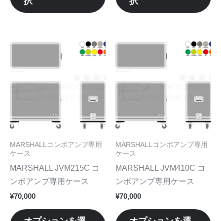
択
択
ョ
ョ
ら
ら
ン
ン
選
選
が
が
択
択
あ
あ
こ
こ
で
で
り
り
の
の
き
き
ま
ま
商
商
ま
ま
す。
す
品
品
す
す
オ
オ
に
に
プ
プ
は
は
シ
シ
複
複
ョ
ョ
数
数
MARSHALLコンボアンプ専用
MARSHALLコンボアンプ専用
ン
ン
の
の
ケース
ケース
は
は
バ
バ
MARSHALL JVM215C コ
MARSHALL JVM410C コ
商
商
リ
リ
ンボアンプ専用ケース
ンボアンプ専用ケース
品
品
エ
エ
¥
70,000
¥
70,000
ペ
ペ
ー
ー
ー
ー
シ
シ
オプションを選
オプションを選