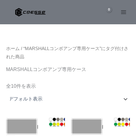
内
容
を
ス
キ
ッ
ホーム
/ “MARSHALLコンボアンプ専用ケース”にタグ付けさ
プ
れた商品
MARSHALLコンボアンプ専用ケース
全10件を表示
こ
こ
の
の
商
商