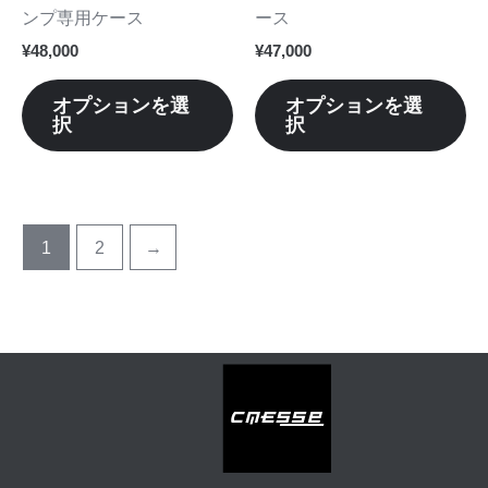
ペ
ペ
エ
エ
ンプ専用ケース
ース
ー
ー
ー
ー
¥
48,000
¥
47,000
ジ
ジ
シ
シ
か
か
ョ
ョ
オプションを選
オプションを選
ら
ら
択
択
ン
ン
選
選
が
が
択
択
あ
あ
で
で
り
り
き
き
ま
ま
1
2
→
ま
ま
す。
す
す
す
オ
オ
プ
プ
シ
シ
ョ
ョ
ン
ン
は
は
商
商