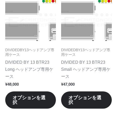
ま
ま
の
の
す。
す
商
商
オ
オ
品
品
プ
プ
に
に
シ
シ
は
は
ョ
ョ
複
複
ン
ン
数
数
DIVIDEDBY13ヘッドアンプ専
DIVIDEDBY13ヘッドアンプ専
は
は
の
の
用ケース
用ケース
商
商
バ
バ
DIVIDED BY 13 BTR23
DIVIDED BY 13 BTR23
品
品
リ
リ
Long ヘッドアンプ専用ケ
Small ヘッドアンプ専用ケ
ペ
ペ
エ
エ
ース
ース
ー
ー
ー
ー
¥
48,000
¥
47,000
ジ
ジ
シ
シ
か
か
ョ
ョ
オプションを選
オプションを選
ら
ら
択
択
ン
ン
選
選
が
が
択
択
あ
あ