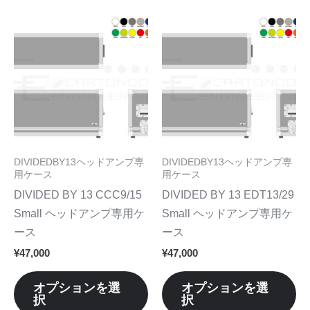
で
で
り
り
こ
こ
き
き
ま
ま
の
の
ま
ま
す。
す
商
商
す
す
オ
オ
品
品
プ
プ
に
に
シ
シ
は
は
ョ
ョ
複
複
ン
ン
数
数
DIVIDEDBY13ヘッドアンプ専
DIVIDEDBY13ヘッドアンプ専
は
は
の
の
用ケース
用ケース
商
商
バ
バ
DIVIDED BY 13 CCC9/15
DIVIDED BY 13 EDT13/29
品
品
リ
リ
Small ヘッドアンプ専用ケ
Small ヘッドアンプ専用ケ
ペ
ペ
エ
エ
ース
ース
ー
ー
ー
ー
¥
47,000
¥
47,000
ジ
ジ
シ
シ
か
か
ョ
ョ
オプションを選
オプションを選
ら
ら
択
択
ン
ン