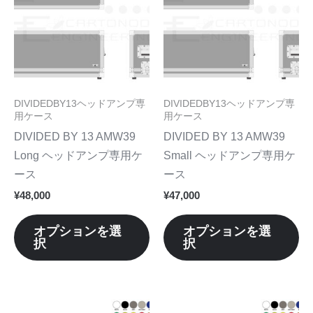
品
品
に
に
は
は
複
複
数
数
DIVIDEDBY13ヘッドアンプ専
DIVIDEDBY13ヘッドアンプ専
の
の
用ケース
用ケース
バ
バ
DIVIDED BY 13 AMW39
DIVIDED BY 13 AMW39
リ
リ
Long ヘッドアンプ専用ケ
Small ヘッドアンプ専用ケ
エ
エ
ース
ース
ー
ー
¥
48,000
¥
47,000
シ
シ
ョ
ョ
オプションを選
オプションを選
択
択
ン
ン
が
が
あ
あ
り
り
こ
こ