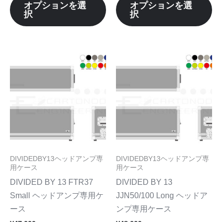
ョ
ョ
オプションを選
オプションを選
ら
ら
択
択
ン
ン
選
選
が
が
択
択
あ
あ
で
で
り
り
こ
こ
き
き
ま
ま
の
の
ま
ま
す。
す
商
商
す
す
オ
オ
品
品
プ
プ
に
に
シ
シ
は
は
ョ
ョ
複
複
ン
ン
数
数
DIVIDEDBY13ヘッドアンプ専
DIVIDEDBY13ヘッドアンプ専
は
は
の
の
用ケース
用ケース
商
商
バ
バ
DIVIDED BY 13 FTR37
DIVIDED BY 13
品
品
リ
リ
Small ヘッドアンプ専用ケ
JJN50/100 Long ヘッドア
ペ
ペ
エ
エ
ース
ンプ専用ケース
ー
ー
ー
ー