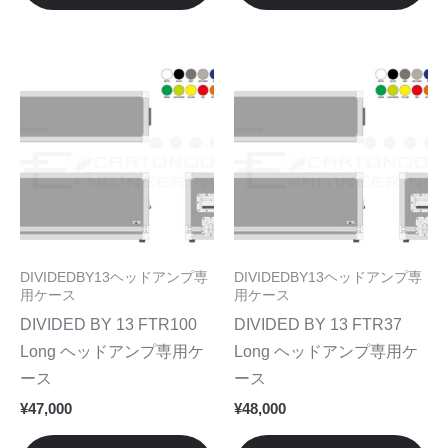
選
選
が
が
択
択
あ
あ
で
で
り
り
こ
こ
き
き
ま
ま
の
の
ま
ま
す。
す
商
商
す
す
オ
オ
品
品
プ
プ
に
に
シ
シ
は
は
ョ
ョ
複
複
ン
ン
数
数
DIVIDEDBY13ヘッドアンプ専
DIVIDEDBY13ヘッドアンプ専
は
は
の
の
用ケース
用ケース
商
商
バ
バ
DIVIDED BY 13 FTR100
DIVIDED BY 13 FTR37
品
品
リ
リ
Long ヘッドアンプ専用ケ
Long ヘッドアンプ専用ケ
ペ
ペ
エ
エ
ース
ース
ー
ー
ー
ー
¥
47,000
¥
48,000
ジ
ジ
シ
シ
か
か