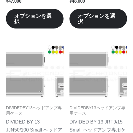
¥
47,000
¥
48,000
ジ
ジ
シ
シ
か
か
ョ
ョ
オプションを選
オプションを選
ら
ら
択
択
ン
ン
選
選
が
が
択
択
あ
あ
で
で
り
り
こ
こ
き
き
ま
ま
の
の
ま
ま
す。
す
商
商
す
す
オ
オ
品
品
プ
プ
に
に
シ
シ
は
は
ョ
ョ
複
複
ン
ン
数
数
DIVIDEDBY13ヘッドアンプ専
DIVIDEDBY13ヘッドアンプ専
は
は
の
の
用ケース
用ケース
商
商
バ
バ
DIVIDED BY 13
DIVIDED BY 13 JRT9/15
品
品
リ
リ
JJN50/100 Small ヘッドア
Small ヘッドアンプ専用ケ