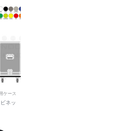
こ
ま
ま
の
す。
す。
商
オ
オ
品
プ
プ
に
シ
シ
は
ョ
ョ
複
ン
ン
数
は
は
の
商
商
バ
品
品
リ
ペ
ペ
専用ケース
エ
ー
ー
キャビネッ
ー
ジ
ジ
シ
か
か
ョ
ら
ら