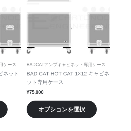
品
品
に
に
は
は
複
複
数
数
の
の
バ
バ
リ
リ
専用ケース
BADCATアンプキャビネット専用ケース
エ
エ
キャビネット
BAD CAT HOT CAT 1×12 キャビネ
ー
ー
ット専用ケース
シ
シ
¥
75,000
ョ
ョ
ン
ン
オプションを選択
が
が
あ
あ
り
り