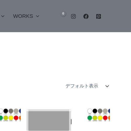
WORKS
こ
こ
の
の
商
商