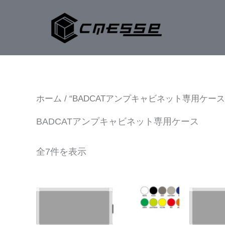
内
容
を
ス
キ
ッ
プ
ホーム
/ “BADCATアンプキャビネット専用ケー
BADCATアンプキャビネット専用ケース
全7件を表示
こ
の
商