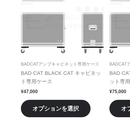
品
に
は
複
数
の
バ
リ
BADCATアンプキャビネット専用ケース
BADCA
エ
BAD CAT BLACK CAT キャビネッ
BAD CA
ー
ト専用ケース
ット専
シ
¥
47,000
¥
75,000
ョ
ン
オプションを選択
オ
が
あ
り