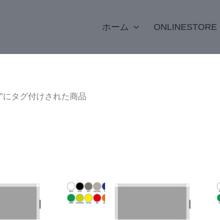
検
ホーム
ONLINESTORE
索
ス”にタグ付けされた商品
こ
の
商