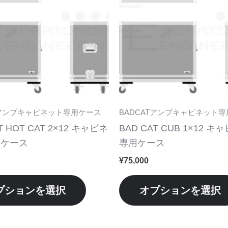
品
に
は
複
数
の
バ
リ
Tアンプキャビネット専用ケース
BADCATアンプキャビネット
エ
T HOT CAT 2×12 キャビネ
BAD CAT CUB 1×12 
ー
用ケース
専用ケース
シ
¥
75,000
ョ
ン
プションを選択
オプションを選択
が
あ
り