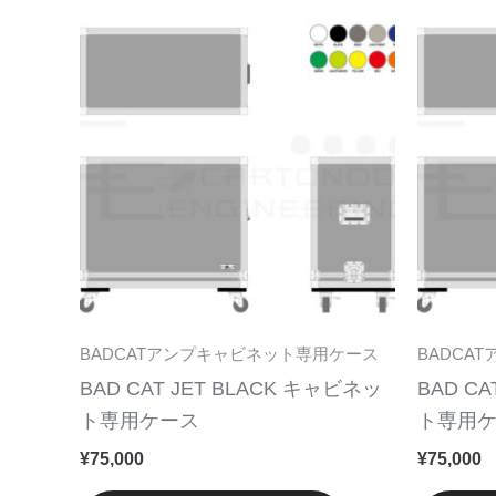
こ
ま
の
す。
商
オ
品
プ
に
シ
は
ョ
複
ン
数
は
の
商
バ
品
リ
ペ
BADCATアンプキャビネット専用ケース
BADCA
エ
ー
BAD CAT JET BLACK キャビネッ
BAD CA
ー
ジ
ト専用ケース
ト専用
シ
か
¥
75,000
¥
75,000
ョ
ら