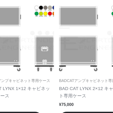
こ
ま
の
す。
商
オ
品
プ
に
シ
は
ョ
複
ン
数
は
の
商
バ
品
リ
ペ
Tアンプキャビネット専用ケース
BADCATアンプキャビネット
エ
ー
T LYNX 1×12 キャビネッ
BAD CAT LYNX 2×12 
ー
ジ
ケース
ト専用ケース
シ
か
¥
75,000
ョ
ら