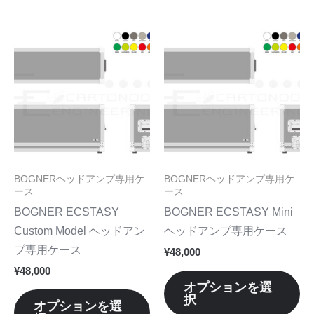
選
選
が
が
択
択
あ
あ
こ
こ
で
で
り
り
の
の
き
き
ま
ま
商
商
ま
ま
す。
す
品
品
す
す
オ
オ
に
に
プ
プ
は
は
シ
シ
複
複
ョ
ョ
数
数
BOGNERヘッドアンプ専用ケ
BOGNERヘッドアンプ専用ケ
ン
ン
の
の
ース
ース
は
は
バ
バ
BOGNER ECSTASY
BOGNER ECSTASY Mini
商
商
リ
リ
Custom Model ヘッドアン
ヘッドアンプ専用ケース
品
品
エ
エ
プ専用ケース
¥
48,000
ペ
ペ
ー
ー
¥
48,000
ー
ー
シ
シ
オプションを選
ジ
ジ
択
ョ
ョ
オプションを選