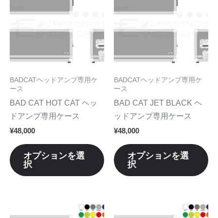
ま
ま
商
商
す。
す
品
品
オ
オ
に
に
プ
プ
は
は
シ
シ
複
複
ョ
ョ
数
数
BADCATヘッドアンプ専用ケ
BADCATヘッドアンプ専用ケ
ン
ン
の
の
ース
ース
は
は
バ
バ
BAD CAT HOT CAT ヘッ
BAD CAT JET BLACK ヘ
商
商
リ
リ
ドアンプ専用ケース
ッドアンプ専用ケース
品
品
エ
エ
¥
48,000
¥
48,000
ペ
ペ
ー
ー
ー
ー
シ
シ
オプションを選
オプションを選
ジ
ジ
択
択
ョ
ョ
か
か
ン
ン
ら
ら
が
が
選
選
あ
あ
こ
こ
択
択
り
り