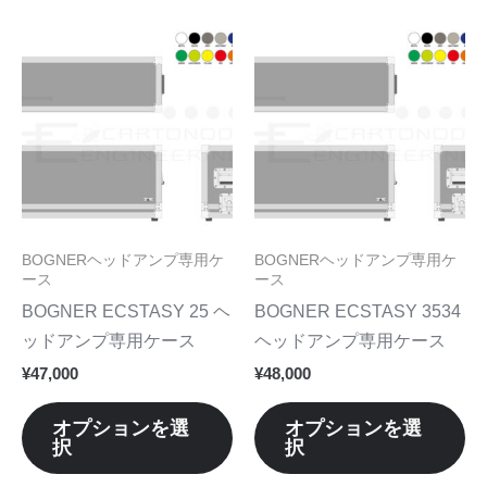
あ
あ
択
択
り
り
こ
こ
で
で
ま
ま
の
の
き
き
す。
す
商
商
ま
ま
オ
オ
品
品
す
す
プ
プ
に
に
シ
シ
は
は
ョ
ョ
複
複
ン
ン
数
数
BOGNERヘッドアンプ専用ケ
BOGNERヘッドアンプ専用ケ
は
は
の
の
ース
ース
商
商
バ
バ
BOGNER ECSTASY 25 ヘ
BOGNER ECSTASY 3534
品
品
リ
リ
ッドアンプ専用ケース
ヘッドアンプ専用ケース
ペ
ペ
エ
エ
¥
47,000
¥
48,000
ー
ー
ー
ー
ジ
ジ
シ
シ
オプションを選
オプションを選
か
か
択
択
ョ
ョ
ら
ら
ン
ン