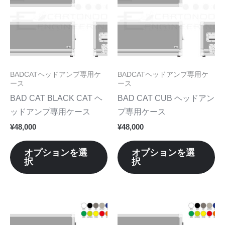
品
品
に
に
は
は
複
複
数
数
BADCATヘッドアンプ専用ケ
BADCATヘッドアンプ専用ケ
の
の
ース
ース
バ
バ
BAD CAT BLACK CAT ヘ
BAD CAT CUB ヘッドアン
リ
リ
ッドアンプ専用ケース
プ専用ケース
エ
エ
¥
48,000
¥
48,000
ー
ー
シ
シ
オプションを選
オプションを選
択
択
ョ
ョ
ン
ン
が
が
あ
あ
こ
こ
り
り
の
の