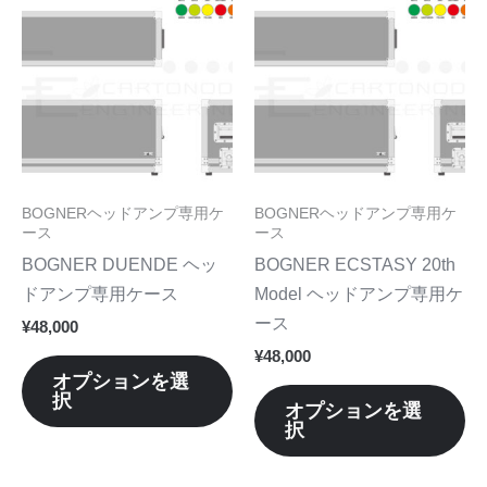
択
択
り
り
の
の
で
で
ま
ま
商
商
き
き
す。
す
品
品
ま
ま
オ
オ
に
に
す
す
プ
プ
は
は
シ
シ
複
複
ョ
ョ
数
数
BOGNERヘッドアンプ専用ケ
BOGNERヘッドアンプ専用ケ
ン
ン
の
の
ース
ース
は
は
バ
バ
BOGNER DUENDE ヘッ
BOGNER ECSTASY 20th
商
商
リ
リ
ドアンプ専用ケース
Model ヘッドアンプ専用ケ
品
品
エ
エ
ース
¥
48,000
ペ
ペ
ー
ー
¥
48,000
ー
ー
シ
シ
オプションを選
ジ
ジ
択
ョ
ョ
オプションを選
か
か
択
ン
ン
ら
ら
が
が
選
選