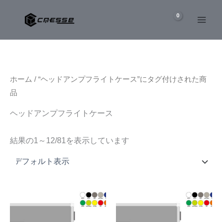
内
容
を
ス
キ
ッ
ホーム
/ “ヘッドアンプフライトケース”にタグ付けされた商
プ
品
ヘッドアンプフライトケース
結果の1～12/81を表示しています
こ
こ
の
の
商
商