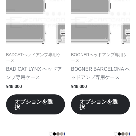
の
の
で
で
ま
ま
商
商
き
き
す。
す
品
品
ま
ま
オ
オ
に
に
す
す
プ
プ
は
は
シ
シ
複
複
ョ
ョ
数
数
BADCATヘッドアンプ専用ケ
BOGNERヘッドアンプ専用ケ
ン
ン
の
の
ース
ース
は
は
バ
バ
BAD CAT LYNX ヘッドア
BOGNER BARCELONA ヘ
商
商
リ
リ
ンプ専用ケース
ッドアンプ専用ケース
品
品
エ
エ
¥
48,000
¥
48,000
ペ
ペ
ー
ー
ー
ー
シ
シ
オプションを選
オプションを選
ジ
ジ
択
択
ョ
ョ
か
か
ン
ン
ら
ら
が
が
選
選
あ
あ
こ
こ