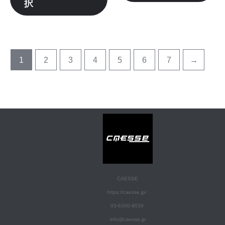
か
か
択
ン
ン
ら
ら
が
が
選
選
あ
あ
択
択
り
り
で
で
ま
ま
1
2
3
4
5
6
7
→
き
き
す。
す
ま
ま
オ
オ
す
す
プ
プ
シ
シ
ョ
ョ
ン
ン
は
は
商
商
品
品
CAESSE
ペ
ペ
https://caesse.jp/
ー
ー
03-6300-9039
ジ
ジ
info@caesse.jp