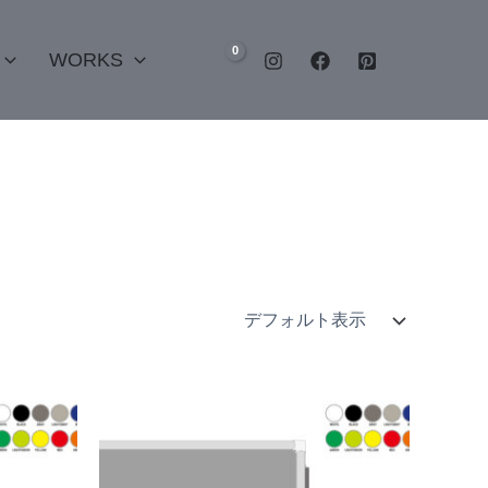
WORKS
こ
こ
の
の
商
商