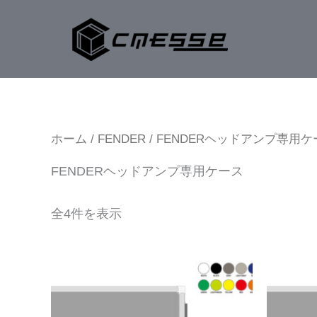
内
容
を
ス
キ
ッ
プ
ホーム
/
FENDER
/ FENDERヘッドアンプ専用ケ
FENDERヘッドアンプ専用ケース
全4件を表示
こ
の
商