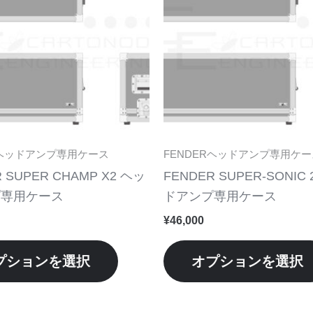
品
に
は
複
数
の
バ
リ
Rヘッドアンプ専用ケース
FENDERヘッドアンプ専用ケー
エ
 SUPER CHAMP X2 ヘッ
FENDER SUPER-SONIC 
ー
プ専用ケース
ドアンプ専用ケース
シ
¥
46,000
ョ
ン
プションを選択
オプションを選択
が
あ
り