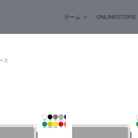
検
ホーム
ONLINESTORE
索
ース
こ
の
商