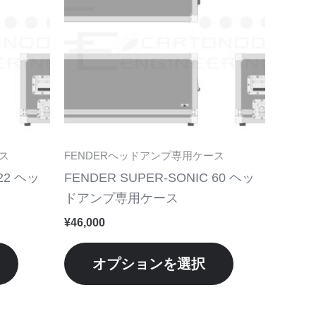
品
品
に
に
は
は
複
複
数
数
の
の
バ
バ
リ
リ
ス
FENDERヘッドアンプ専用ケース
エ
エ
22 ヘッ
FENDER SUPER-SONIC 60 ヘッ
ー
ー
ドアンプ専用ケース
シ
シ
¥
46,000
ョ
ョ
ン
ン
オプションを選択
が
が
あ
あ
り
り