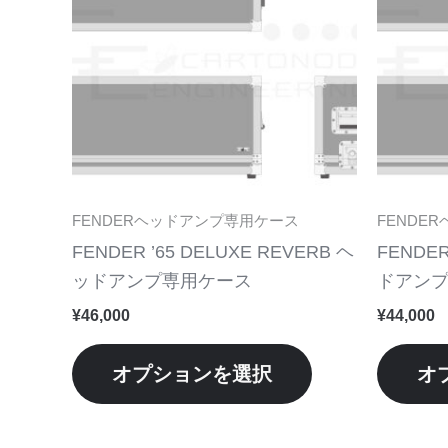
品
に
は
複
数
の
バ
リ
FENDERヘッドアンプ専用ケース
FENDE
エ
FENDER ’65 DELUXE REVERB ヘ
FENDER
ー
ッドアンプ専用ケース
ドアン
シ
¥
46,000
¥
44,000
ョ
ン
オプションを選択
オ
が
あ
り