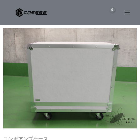
内
容
を
ス
キ
ッ
プ
コンボアンプケース