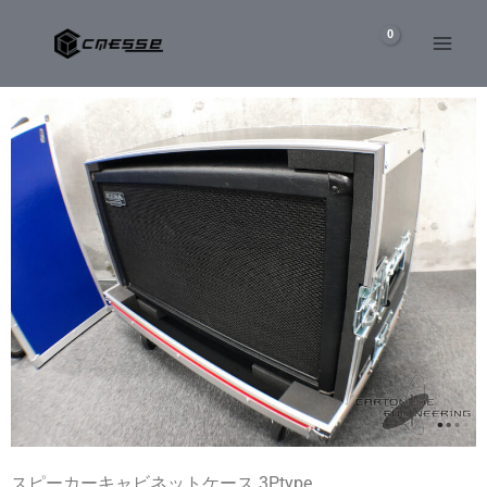
内
容
を
ス
キ
ッ
プ
スピーカーキャビネットケース 3Ptype